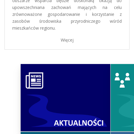
obszarze wsparcia będzie doskonałą okazją do
upowszechniana zachowań mających na celu
zrównoważone gospodarowanie i korzystanie z
zasobów środowiska przyrodniczego wśród
mieszkańców regionu.
Więcej