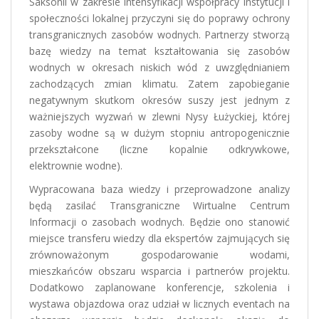
Saksonii w zakresie intensyfikacji współpracy instytucji i
społeczności lokalnej przyczyni się do poprawy ochrony
transgranicznych zasobów wodnych. Partnerzy stworzą
bazę wiedzy na temat kształtowania się zasobów
wodnych w okresach niskich wód z uwzględnianiem
zachodzących zmian klimatu. Zatem zapobieganie
negatywnym skutkom okresów suszy jest jednym z
ważniejszych wyzwań w zlewni Nysy Łużyckiej, której
zasoby wodne są w dużym stopniu antropogenicznie
przekształcone (liczne kopalnie odkrywkowe,
elektrownie wodne).
Wypracowana baza wiedzy i przeprowadzone analizy
będą zasilać Transgraniczne Wirtualne Centrum
Informacji o zasobach wodnych. Będzie ono stanowić
miejsce transferu wiedzy dla ekspertów zajmujących się
zrównoważonym gospodarowanie wodami,
mieszkańców obszaru wsparcia i partnerów projektu.
Dodatkowo zaplanowane konferencje, szkolenia i
wystawa objazdowa oraz udział w licznych eventach na