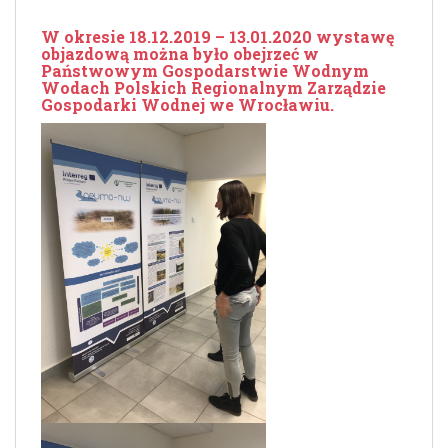
W okresie 18.12.2019 – 13.01.2020 wystawę
objazdową można było obejrzeć w
Państwowym Gospodarstwie Wodnym
Wodach Polskich Regionalnym Zarządzie
Gospodarki Wodnej we Wrocławiu.